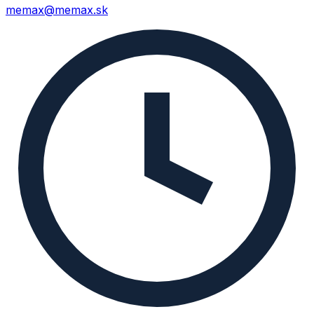
memax@memax.sk