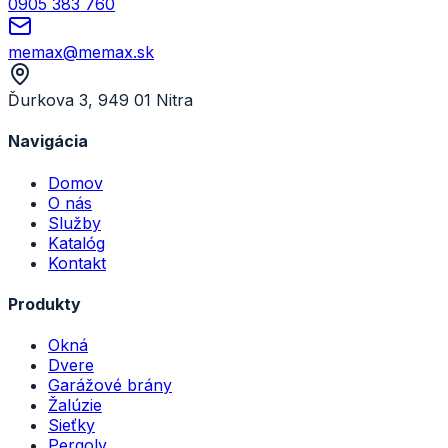
0905 383 760
memax@memax.sk
Ďurkova 3, 949 01 Nitra
Navigácia
Domov
O nás
Služby
Katalóg
Kontakt
Produkty
Okná
Dvere
Garážové brány
Žalúzie
Sieťky
Pergoly