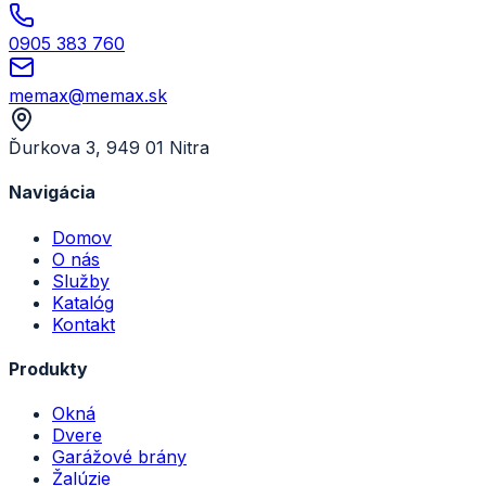
0905 383 760
memax@memax.sk
Ďurkova 3, 949 01 Nitra
Navigácia
Domov
O nás
Služby
Katalóg
Kontakt
Produkty
Okná
Dvere
Garážové brány
Žalúzie