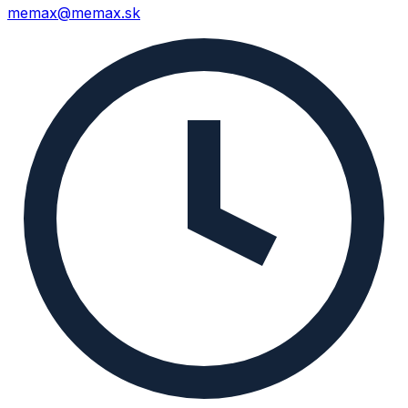
memax@memax.sk