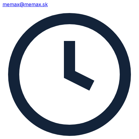
memax@memax.sk