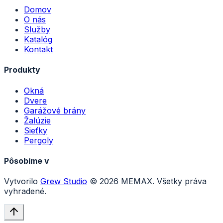
Domov
O nás
Služby
Katalóg
Kontakt
Produkty
Okná
Dvere
Garážové brány
Žalúzie
Sieťky
Pergoly
Pôsobíme v
Vytvorilo
Grew Studio
©
2026
MEMAX. Všetky práva
vyhradené.